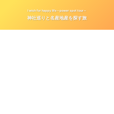
I wish for happy life～power spot tour～
神社巡りと名産地産を探す旅