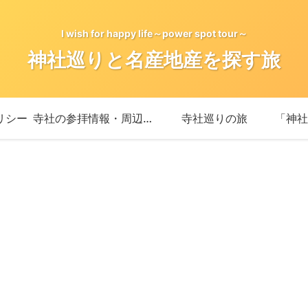
I wish for happy life～power spot tour～
神社巡りと名産地産を探す旅
リシー
寺社の参拝情報・周辺情報
寺社巡りの旅