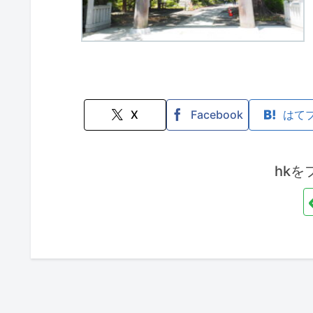
X
Facebook
はて
hkを