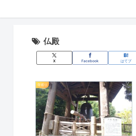
仏殿
X
Facebook
はてブ
寺巡り