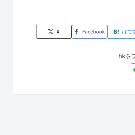
X
Facebook
はて
hkを