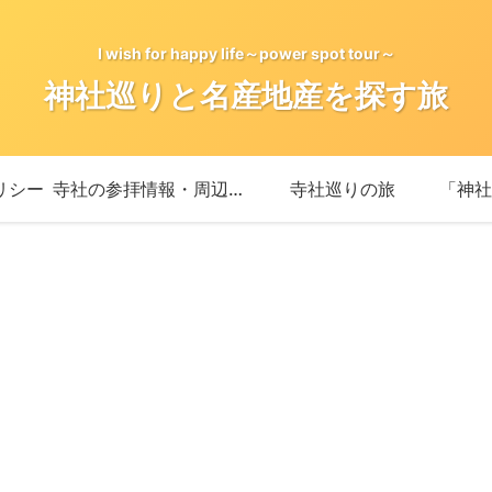
I wish for happy life～power spot tour～
神社巡りと名産地産を探す旅
リシー
寺社の参拝情報・周辺情報
寺社巡りの旅