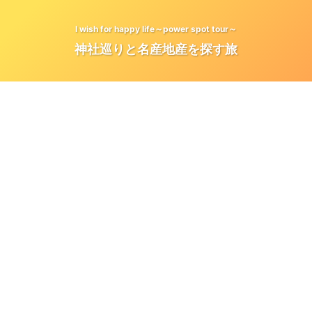
I wish for happy life～power spot tour～
神社巡りと名産地産を探す旅