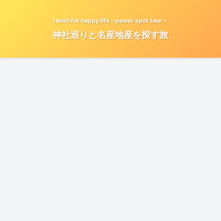
I wish for happy life～power spot tour～
神社巡りと名産地産を探す旅