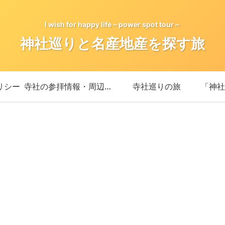
I wish for happy life～power spot tour～
神社巡りと名産地産を探す旅
リシー
寺社の参拝情報・周辺情報
寺社巡りの旅