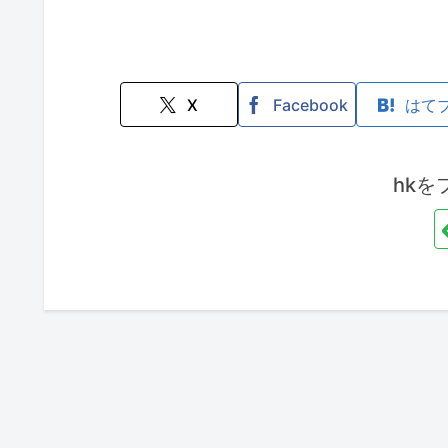
X
Facebook
はて
hkを