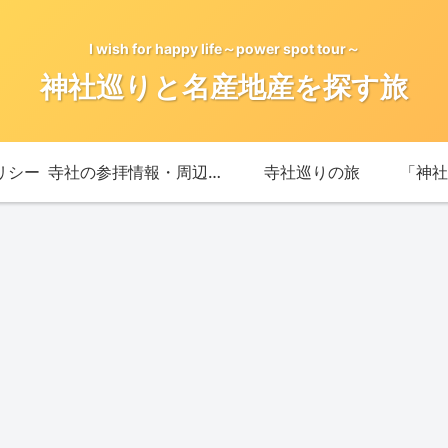
I wish for happy life～power spot tour～
神社巡りと名産地産を探す旅
リシー
寺社の参拝情報・周辺情報
寺社巡りの旅