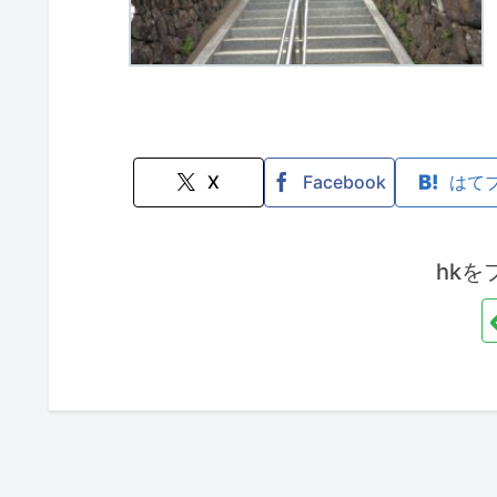
X
Facebook
はて
hkを