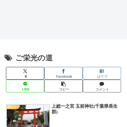
ご栄光の道
X
Facebook
はてブ
LINE
コピー
コメント
上総一之宮 玉前神社(千葉県長生
神社巡り
郡)