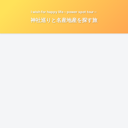
I wish for happy life～power spot tour～
神社巡りと名産地産を探す旅