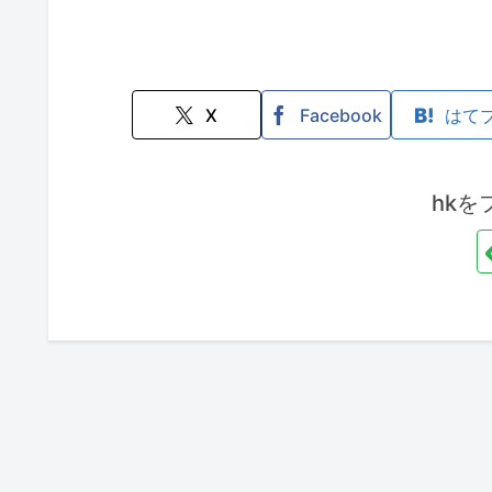
X
Facebook
はて
hkを