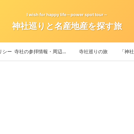
I wish for happy life～power spot tour～
神社巡りと名産地産を探す旅
リシー
寺社の参拝情報・周辺情報
寺社巡りの旅