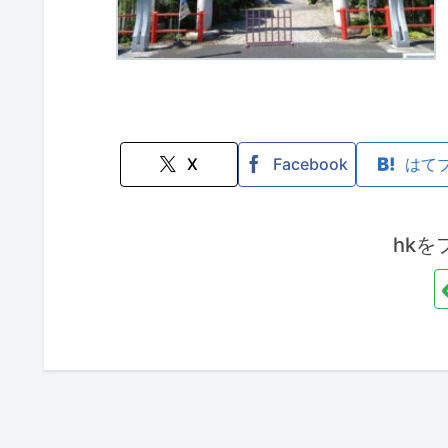
X
Facebook
はて
hkを