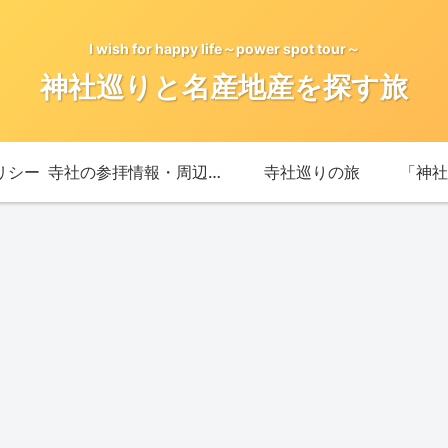
I wish for happy life～power spot tour～
神社巡りと名産地産を探す旅
リシー
寺社の参拝情報・周辺情報
寺社巡りの旅