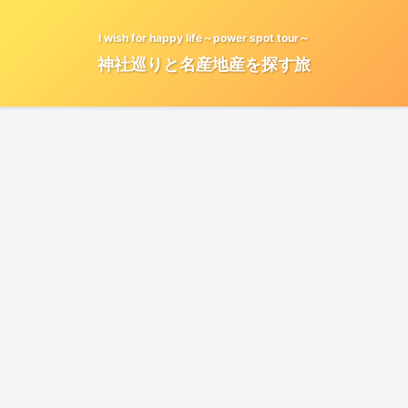
I wish for happy life～power spot tour～
神社巡りと名産地産を探す旅