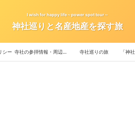
I wish for happy life～power spot tour～
神社巡りと名産地産を探す旅
リシー
寺社の参拝情報・周辺情報
寺社巡りの旅