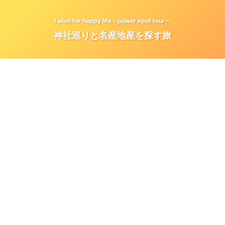
I wish for happy life～power spot tour～
神社巡りと名産地産を探す旅