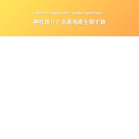
I wish for happy life～power spot tour～
神社巡りと名産地産を探す旅