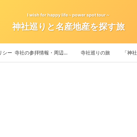
I wish for happy life～power spot tour～
神社巡りと名産地産を探す旅
リシー
寺社の参拝情報・周辺情報
寺社巡りの旅