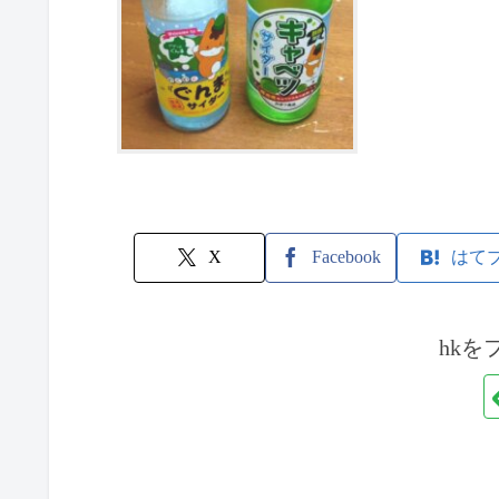
X
Facebook
はて
hkを