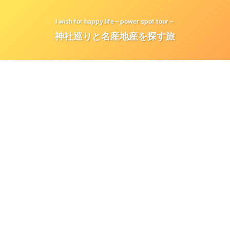
I wish for happy life～power spot tour～
神社巡りと名産地産を探す旅