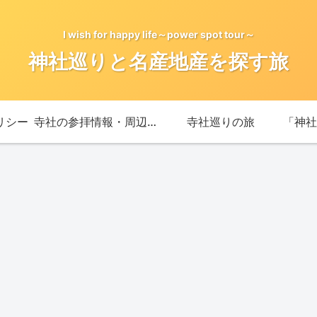
I wish for happy life～power spot tour～
神社巡りと名産地産を探す旅
リシー
寺社の参拝情報・周辺情報
寺社巡りの旅