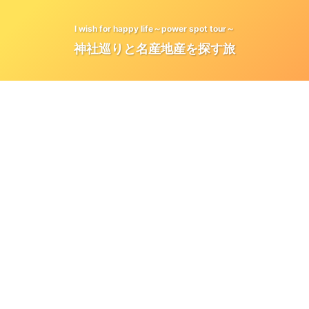
I wish for happy life～power spot tour～
神社巡りと名産地産を探す旅