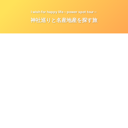
I wish for happy life～power spot tour～
神社巡りと名産地産を探す旅