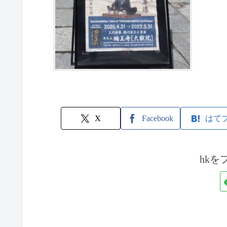
X
Facebook
はて
hkを