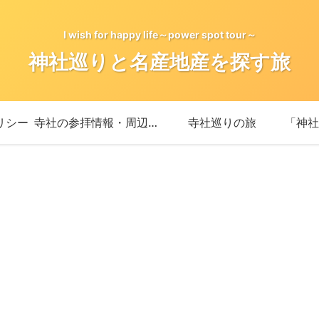
I wish for happy life～power spot tour～
神社巡りと名産地産を探す旅
リシー
寺社の参拝情報・周辺情報
寺社巡りの旅