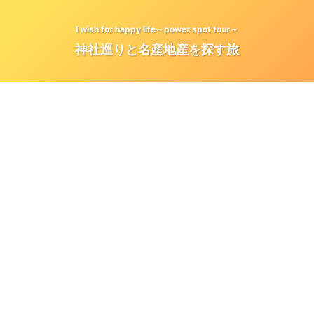
I wish for happy life～power spot tour～
神社巡りと名産地産を探す旅