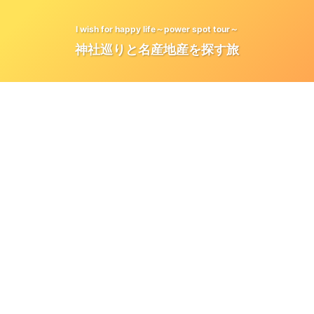
I wish for happy life～power spot tour～
神社巡りと名産地産を探す旅