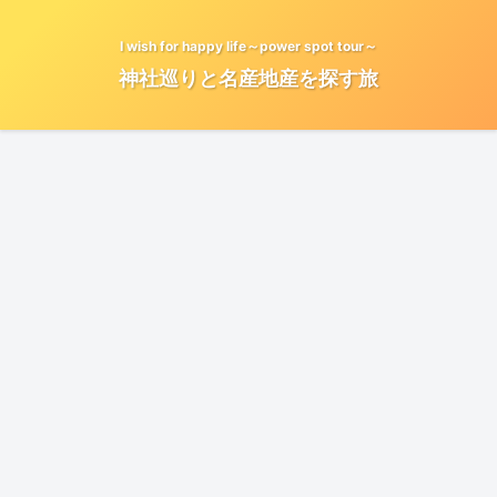
I wish for happy life～power spot tour～
神社巡りと名産地産を探す旅