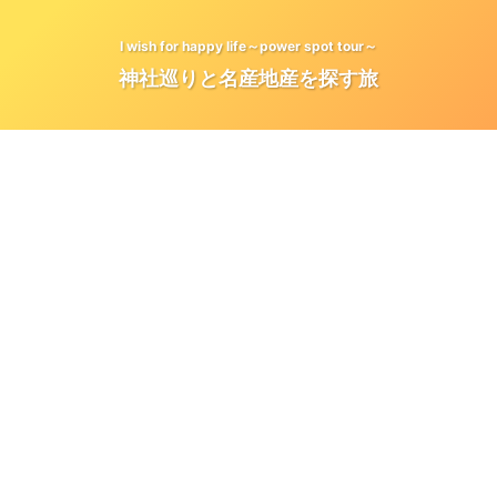
I wish for happy life～power spot tour～
神社巡りと名産地産を探す旅