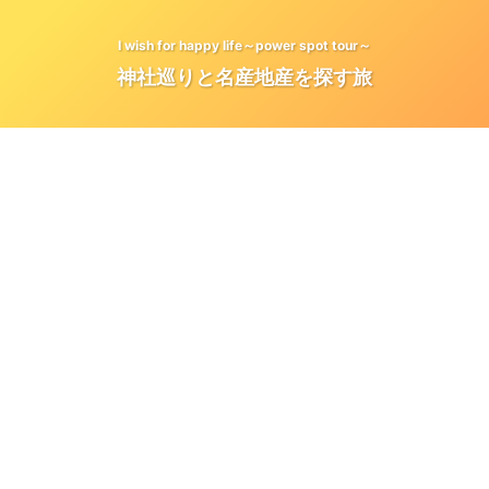
I wish for happy life～power spot tour～
神社巡りと名産地産を探す旅