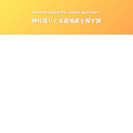
I wish for happy life～power spot tour～
神社巡りと名産地産を探す旅