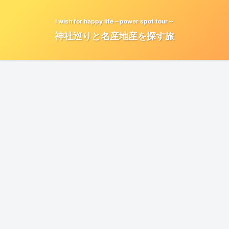
I wish for happy life～power spot tour～
神社巡りと名産地産を探す旅