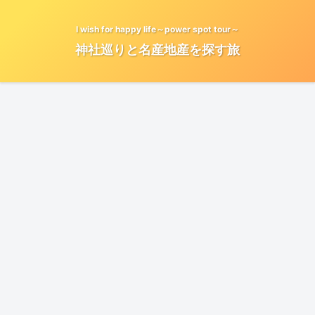
I wish for happy life～power spot tour～
神社巡りと名産地産を探す旅