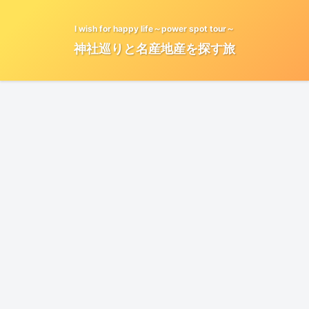
I wish for happy life～power spot tour～
神社巡りと名産地産を探す旅