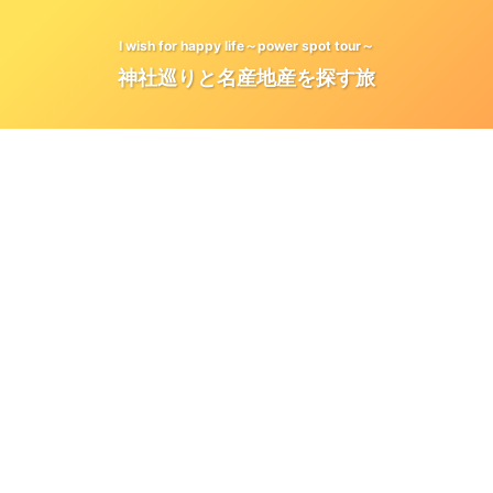
I wish for happy life～power spot tour～
神社巡りと名産地産を探す旅