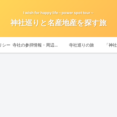
I wish for happy life～power spot tour～
神社巡りと名産地産を探す旅
リシー
寺社の参拝情報・周辺情報
寺社巡りの旅