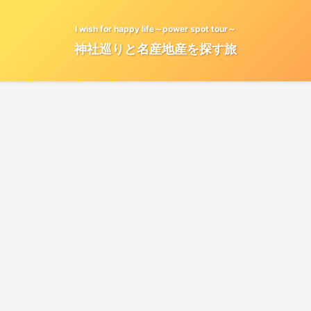
I wish for happy life～power spot tour～
神社巡りと名産地産を探す旅