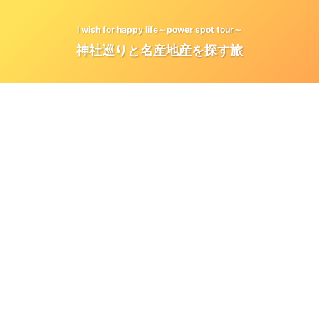
I wish for happy life～power spot tour～
神社巡りと名産地産を探す旅