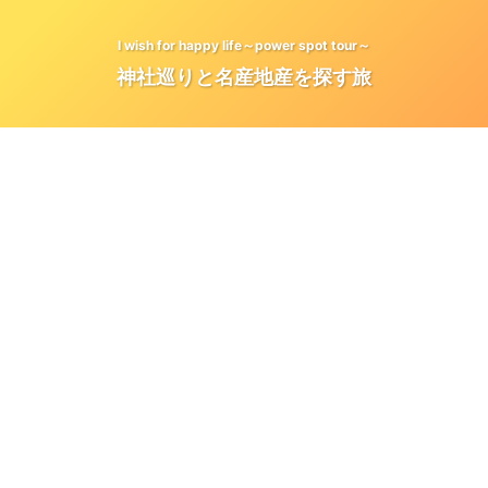
I wish for happy life～power spot tour～
神社巡りと名産地産を探す旅