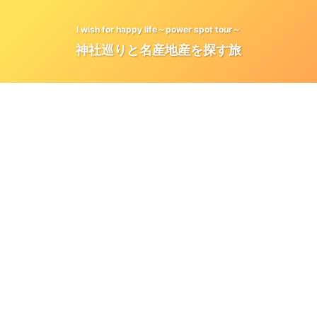
I wish for happy life～power spot tour～
神社巡りと名産地産を探す旅