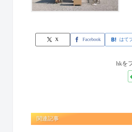
X
Facebook
はて
hkを
関連記事