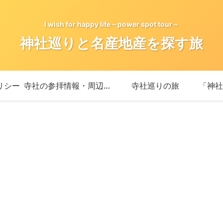
I wish for happy life～power spot tour～
神社巡りと名産地産を探す旅
リシー
寺社の参拝情報・周辺情報
寺社巡りの旅