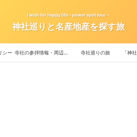
I wish for happy life～power spot tour～
神社巡りと名産地産を探す旅
リシー
寺社の参拝情報・周辺情報
寺社巡りの旅