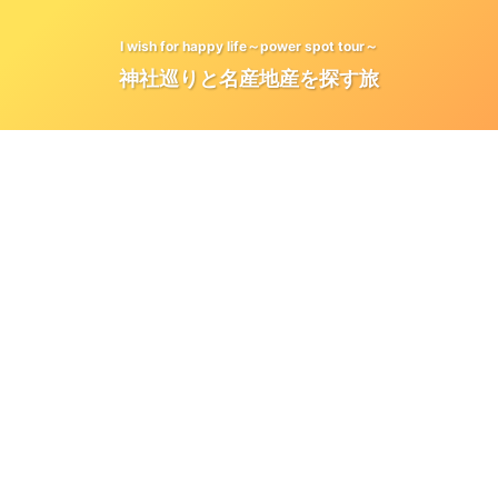
I wish for happy life～power spot tour～
神社巡りと名産地産を探す旅