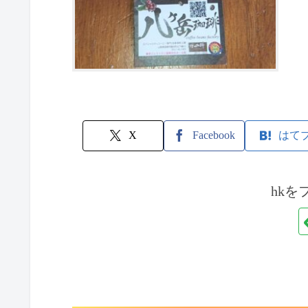
X
Facebook
はて
hkを