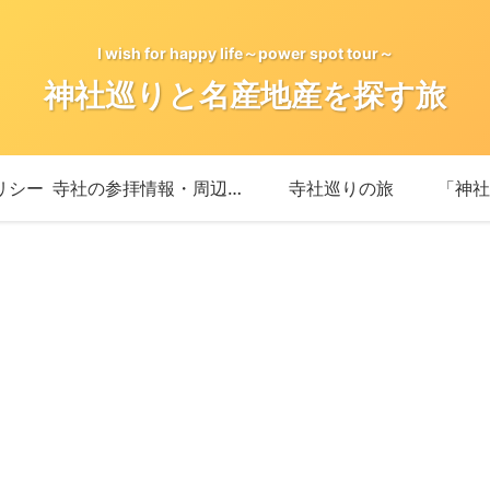
I wish for happy life～power spot tour～
神社巡りと名産地産を探す旅
リシー
寺社の参拝情報・周辺情報
寺社巡りの旅