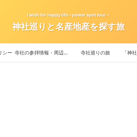
I wish for happy life～power spot tour～
神社巡りと名産地産を探す旅
リシー
寺社の参拝情報・周辺情報
寺社巡りの旅