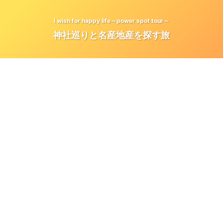
I wish for happy life～power spot tour～
神社巡りと名産地産を探す旅