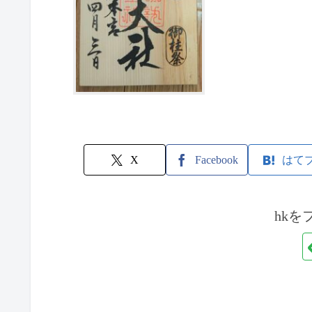
X
Facebook
はて
hkを