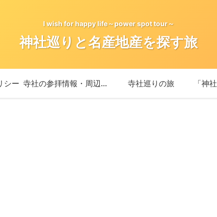
I wish for happy life～power spot tour～
神社巡りと名産地産を探す旅
リシー
寺社の参拝情報・周辺情報
寺社巡りの旅