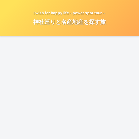
I wish for happy life～power spot tour～
神社巡りと名産地産を探す旅