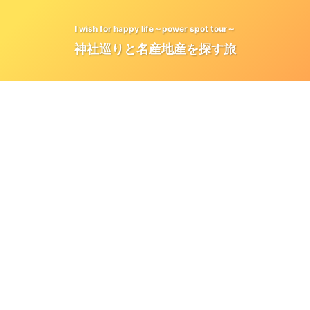
I wish for happy life～power spot tour～
神社巡りと名産地産を探す旅