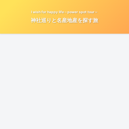
I wish for happy life～power spot tour～
神社巡りと名産地産を探す旅