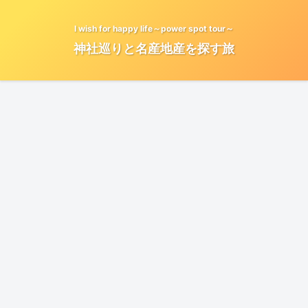
I wish for happy life～power spot tour～
神社巡りと名産地産を探す旅