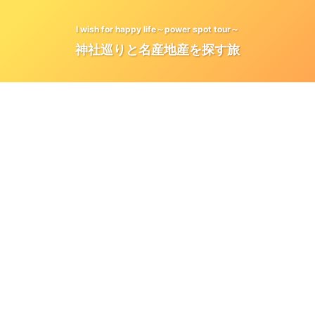
I wish for happy life～power spot tour～
神社巡りと名産地産を探す旅