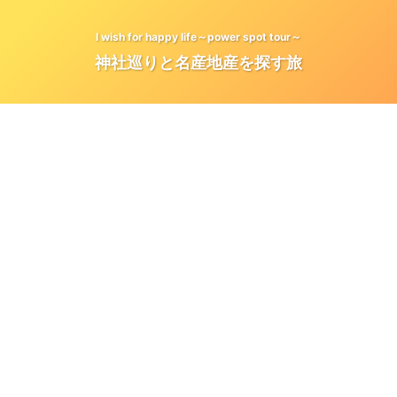
I wish for happy life～power spot tour～
神社巡りと名産地産を探す旅