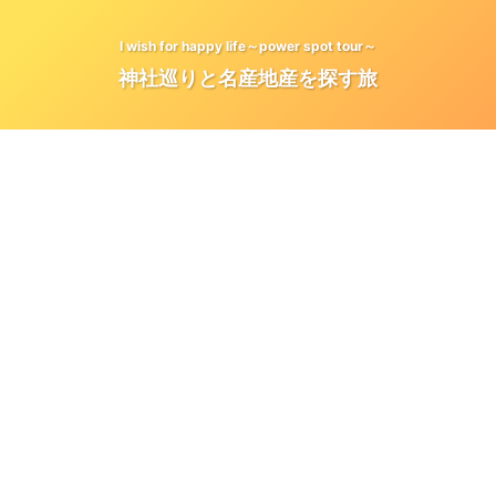
I wish for happy life～power spot tour～
神社巡りと名産地産を探す旅