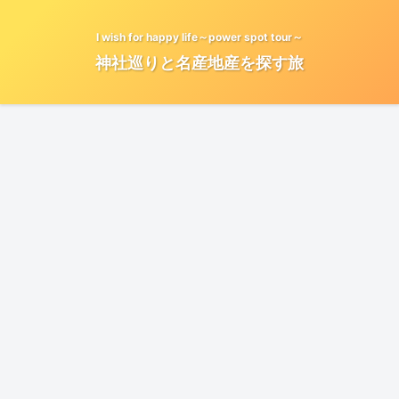
I wish for happy life～power spot tour～
神社巡りと名産地産を探す旅